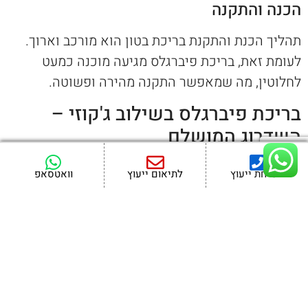
הכנה והתקנה
תהליך הכנת והתקנת בריכת בטון הוא מורכב וארוך.
לעומת זאת, בריכת פיברגלס מגיעה מוכנה כמעט
לחלוטין, מה שמאפשר התקנה מהירה ופשוטה.
בריכת פיברגלס בשילוב ג'קוזי –
השדרוג המושלם
כדי לשדרג את הבריכה שלכם, מומלץ להוסיף לה
לשיחת ייעוץ
לתיאום ייעוץ
וואטסאפ
ג'קוזי. הוספת ג'קוזי לבריכת הפיברגלס שלכם תעניק
לכם חוויית רחצה מושלמת, מבלי שתצטרכו להתקין
תשתית מיוחדת בתוך הבית. השילוב של ג'קוזי הוא
אחד השילובים האהובים ביותר על בעלי בריכות.
סיכום