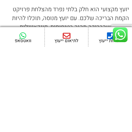
יועץ מקצועי הוא חלק בלתי נפרד מהצלחת פרויקט
הקמת הבריכה שלכם. עם יועץ מנוסה, תוכלו להיות
בטוחים שהבריכה תהיה בטיחותית, פונקציונלית
ונעימה לשימוש. בחרו ביועץ מתאים ותהנו מבריכה
לשיחת ייעוץ
לתיאום ייעוץ
וואטסאפ
מושלמת!
קישורים פנימיים
שירותי תכנון בריכות שחייה
חוות דעת של לקוחות
פרויקטים קודמים שלנו
קישורים יוצאים
מדריך בריכות פיברגלס
מערכות סינון לבריכות פרטיות