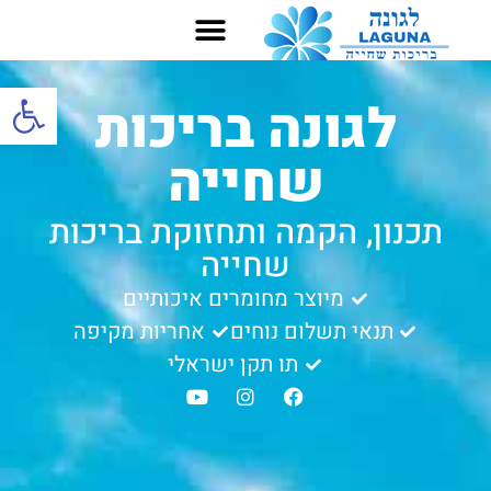
שירותים נוספים
בריכות פרטיות
מכשיר מלח מגן
בריכות ציבוריות
בריכת פיברגלס
פתח סרגל
לגונה בריכות
שחייה
תכנון, הקמה ותחזוקת בריכות
שחייה
מיוצר מחומרים איכותיים
תנאי תשלום נוחים
אחריות מקיפה
תו תקן ישראלי