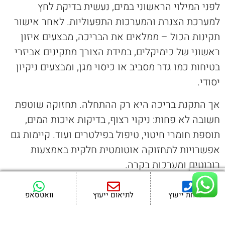
לפני המילוי הראשוני במים, נעשית בדיקת לחץ
למערכת הצנרת והמערכות התפעוליות. לאחר אישור
תקינות הכול – ממלאים את הבריכה, מבצעים איזון
ראשוני של כימיקלים, במידת הצורך מתקינים אביזרי
בטיחות כמו גדר מסביב או כיסוי מגן, ומבצעים ניקיון
יסודי.
אך התקנת בריכה היא רק ההתחלה. תחזוקה שוטפת
חשובה לא פחות: ניקוי רצוף, בדיקות איכות המים,
תוספת חומרי חיטוי, טיפול בפילטרים ועוד. קיימות גם
אפשרויות לתחזוקה אוטומטית חלקית באמצעות
רובוטים ומערכות בקרה.
עלות הקמת בריכה מ-0 משתנה מאוד – בהתאם לגודל,
לשיחת ייעוץ
לתיאום ייעוץ
וואטסאפ
סוג, תוספות, ומורכבות העבודה. החל מכ-100,000
ש״ח לבריכות בסיסיות ועד למאות אלפים ואף יותר